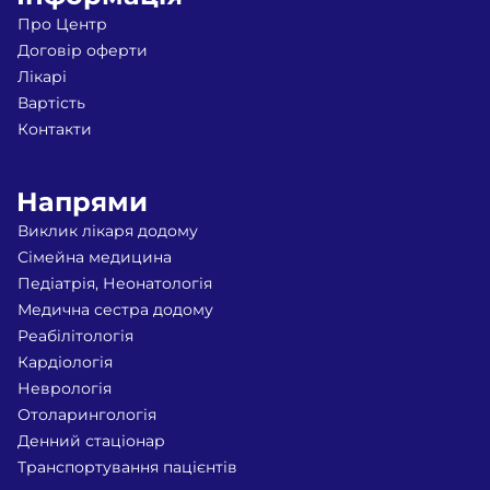
Про Центр
Договір оферти
Лікарі
Вартість
Контакти
Напрями
Виклик лікаря додому
Сімейна медицина
Педіатрiя, Неонатологiя
Медична сестра додому
Реабiлiтологiя
Кардіологiя
Неврологiя
Отоларингологiя
Денний стаціонар
Транспортування пацієнтів