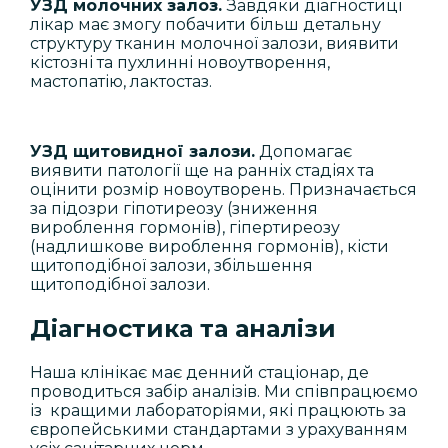
УЗД молочних залоз.
Завдяки діагностиці
лікар має змогу побачити більш детальну
структуру тканин молочної залози, виявити
кістозні та пухлинні новоутворення,
мастопатію, лактостаз.
УЗД щитовидної залози.
Допомагає
виявити патології ще на ранніх стадіях та
оцінити розмір новоутворень. Призначається
за підозри гіпотиреозу (зниження
вироблення гормонів), гіпертиреозу
(надлишкове вироблення гормонів), кісти
щитоподібної залози, збільшення
щитоподібної залози.
Діагностика та аналізи
Наша клінікає має денний стаціонар, де
проводиться забір аналізів. Ми співпрацюємо
із кращими лабораторіями, які працюють за
європейськими стандартами з урахуванням