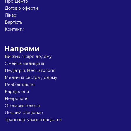
Про Центр
Договір оферти
Лікарі
Вартість
Контакти
Напрями
Виклик лікаря додому
Сімейна медицина
Педіатрiя, Неонатологiя
Медична сестра додому
Реабiлiтологiя
Кардіологiя
Неврологiя
Отоларингологiя
Денний стаціонар
Транспортування пацієнтів