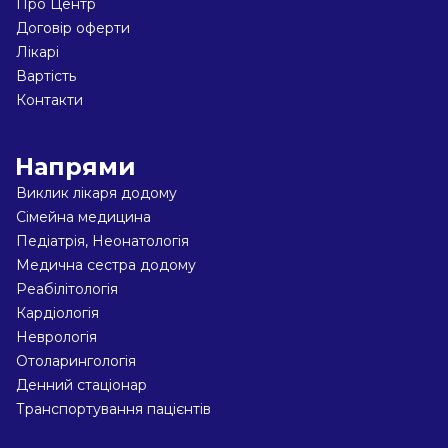
Про Центр
Договір оферти
Лікарі
Вартість
Контакти
Напрями
Виклик лікаря додому
Сімейна медицина
Педіатрiя, Неонатологiя
Медична сестра додому
Реабiлiтологiя
Кардіологiя
Неврологiя
Отоларингологiя
Денний стаціонар
Транспортування пацієнтів