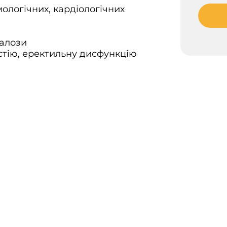
мологічних, кардіологічних
залози
астію, еректильну дисфункцію
ет (ОНМедУ)
еціальністю «Ендокринологія».