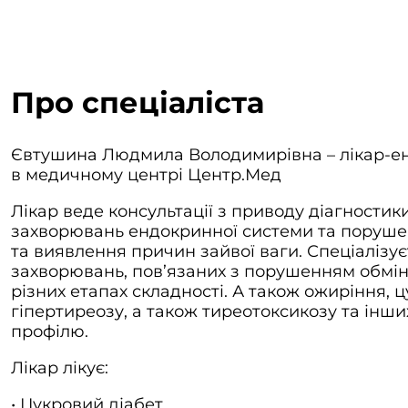
Про спеціаліста
Євтушина Людмила Володимирівна – лікар-енд
в медичному центрі Центр.Мед
Лікар веде консультації з приводу діагностик
захворювань ендокринної системи та порушен
та виявлення причин зайвої ваги. Спеціалізує
захворювань, пов’язаних з порушенням обмін
різних етапах складності. А також ожиріння, ц
гіпертиреозу, а також тиреотоксикозу та інш
профілю.
Лікар лікує:
• Цукровий діабет