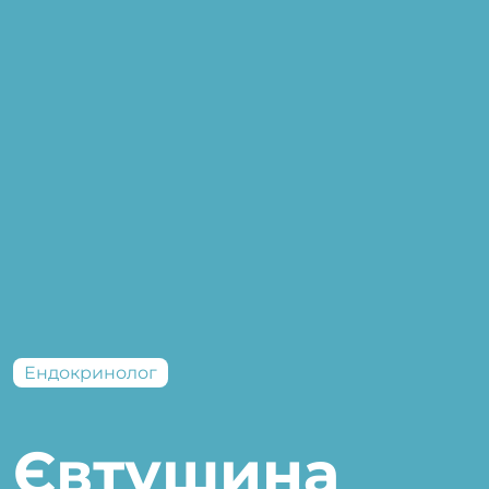
Ендокринолог
Євтушина