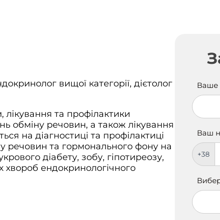
Запиші
З
на
прийо
If
окринолог вищої категорії, дієтолог
Ваше 
you
are
human
и, лікування та профілактики
leave
ь обміну речовин, а також лікування
this
Ваш 
ться на діагностиці та профілактиці
field
у речовин та гормонального фону на
blank.
+38
укрового діабету, зобу, гіпотиреозу,
их хвороб ендокринологічного
Вибер