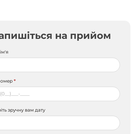
ться
апишіться на прийом
м
ім'я
,
номер
*
іть зручну вам дату