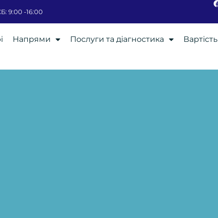
Б: 9:00 -16:00
і
Напрями
Послуги та дiагностика
Вартість