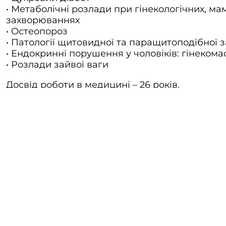
• Метаболічні розлади при гінекологічних, ма
захворюваннях
• Остеопороз
• Патології щитовидної та паращитоподібної 
• Ендокринні порушення у чоловіків: гінеком
• Розлади зайвої ваги
Досвід роботи в медицині – 26 років.
Освіта:
Одеський національний медичний університ
2023р. – курси підвищення кваліфікації за сп