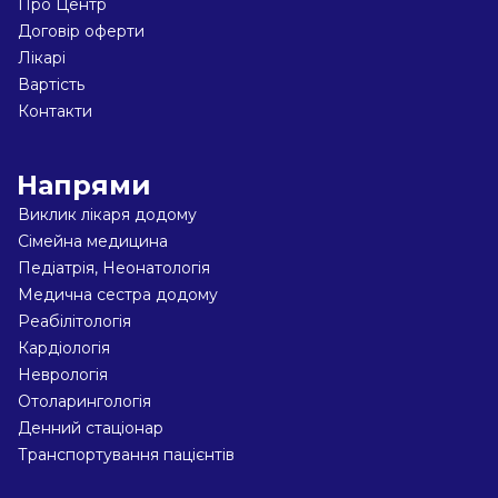
Про Центр
Договір оферти
Лікарі
Вартість
Контакти
Напрями
Виклик лікаря додому
Сімейна медицина
Педіатрiя, Неонатологiя
Медична сестра додому
Реабiлiтологiя
Кардіологiя
Неврологiя
Отоларингологiя
Денний стаціонар
Транспортування пацієнтів